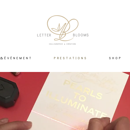
 & É V É N E M E N T
P R E S T A T I O N S
S H O P