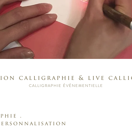
ion calligraphie & live call
CALLIGRAPHIE É
VÉNEMENTIELLE
phie .
 personnalisation