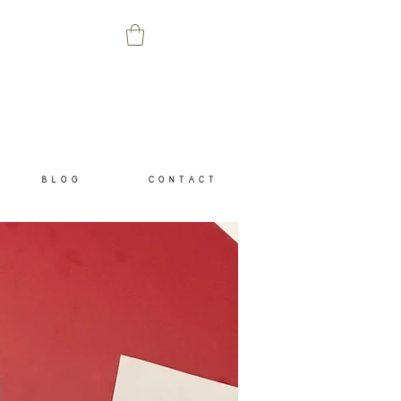
B L O G
C O N T A C T