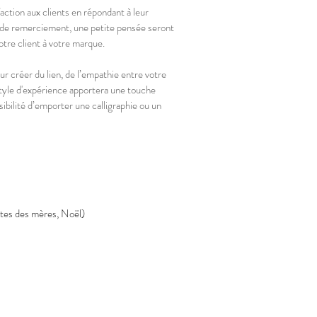
action aux clients en répondant à leur
 de remerciement, une petite pensée seront
Lafayette graveur noel 2022
La
calligraphie
cal
tre client à votre marque.
gravure
gra
ur créer du lien, de l’empathie entre votre
tyle d'expérience apportera une touche
ibilité d’emporter une calligraphie ou un
parfume personalisation
ma
calligraphie,
cal
tes des mères, Noël)
personnalisation,
mar
activation
pla
de
marque