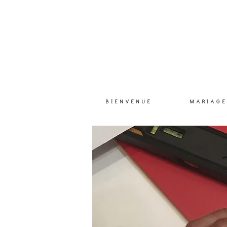
B I E N V E N U E
M A R I A G E